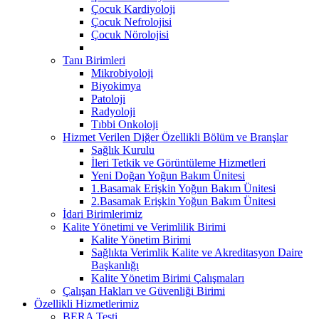
Çocuk Kardiyoloji
Çocuk Nefrolojisi
Çocuk Nörolojisi
Tanı Birimleri
Mikrobiyoloji
Biyokimya
Patoloji
Radyoloji
Tıbbi Onkoloji
Hizmet Verilen Diğer Özellikli Bölüm ve Branşlar
Sağlık Kurulu
İleri Tetkik ve Görüntüleme Hizmetleri
Yeni Doğan Yoğun Bakım Ünitesi
1.Basamak Erişkin Yoğun Bakım Ünitesi
2.Basamak Erişkin Yoğun Bakım Ünitesi
İdari Birimlerimiz
Kalite Yönetimi ve Verimlilik Birimi
Kalite Yönetim Birimi
Sağlıkta Verimlik Kalite ve Akreditasyon Daire
Başkanlığı
Kalite Yönetim Birimi Çalışmaları
Çalışan Hakları ve Güvenliği Birimi
Özellikli Hizmetlerimiz
BERA Testi