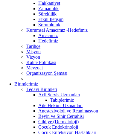
Hakkaniyet
Zamanlılık
Süreklilik
Etkili İletişim
Sorumluluk
Kurumsal Amacımız -Hedefimiz
Amacımız
Hedefimiz
Tarihçe
Misyon
Vizyon
Kalite Politikası
Mevzuat
Organizasyon Şeması
Birimlerimiz
Tedavi Birimleri
Acil Servis Uzmanları
Tabiplerimiz
Aile Hekimi Uzmanları
Anesteziyoloji ve Reanimasyon
Beyin ve Sinir Cerrahisi
Cildiye (Dermatoloji)
Çocuk Endokrinoloji
Çocuk Enfeksiyon Hastalıkları