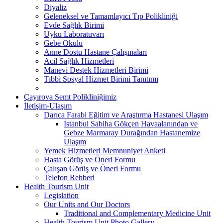
Diyaliz
Geleneksel ve Tamamlayıcı Tıp Polikliniği
Evde Sağlık Birimi
Uyku Laboratuvarı
Gebe Okulu
Anne Dostu Hastane Çalışmaları
Acil Sağlık Hizmetleri
Manevi Destek Hizmetleri Birimi
Tıbbi Sosyal Hizmet Birimi Tanıtımı
Çayırova Semt Polikliniğimiz
İletişim-Ulaşım
Darıca Farabi Eğitim ve Araştırma Hastanesi Ulaşım
İstanbul Sabiha Gökçen Havaalanından ve
Gebze Marmaray Durağından Hastanemize
Ulaşım
Yemek Hizmetleri Memnuniyet Anketi
Hasta Görüş ve Öneri Formu
Çalışan Görüş ve Öneri Formu
Telefon Rehberi
Health Tourism Unit
Legislation
Our Units and Our Doctors
Traditional and Complementary Medicine Unit
Health Tourism Unit Photo Gallery