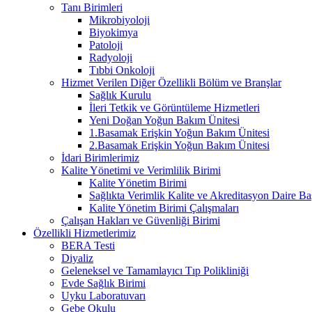
Tanı Birimleri
Mikrobiyoloji
Biyokimya
Patoloji
Radyoloji
Tıbbi Onkoloji
Hizmet Verilen Diğer Özellikli Bölüm ve Branşlar
Sağlık Kurulu
İleri Tetkik ve Görüntüleme Hizmetleri
Yeni Doğan Yoğun Bakım Ünitesi
1.Basamak Erişkin Yoğun Bakım Ünitesi
2.Basamak Erişkin Yoğun Bakım Ünitesi
İdari Birimlerimiz
Kalite Yönetimi ve Verimlilik Birimi
Kalite Yönetim Birimi
Sağlıkta Verimlik Kalite ve Akreditasyon Daire Ba
Kalite Yönetim Birimi Çalışmaları
Çalışan Hakları ve Güvenliği Birimi
Özellikli Hizmetlerimiz
BERA Testi
Diyaliz
Geleneksel ve Tamamlayıcı Tıp Polikliniği
Evde Sağlık Birimi
Uyku Laboratuvarı
Gebe Okulu