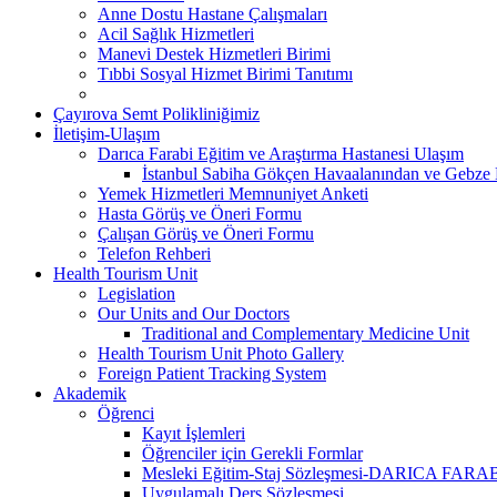
Anne Dostu Hastane Çalışmaları
Acil Sağlık Hizmetleri
Manevi Destek Hizmetleri Birimi
Tıbbi Sosyal Hizmet Birimi Tanıtımı
Çayırova Semt Polikliniğimiz
İletişim-Ulaşım
Darıca Farabi Eğitim ve Araştırma Hastanesi Ulaşım
İstanbul Sabiha Gökçen Havaalanından ve Gebze
Yemek Hizmetleri Memnuniyet Anketi
Hasta Görüş ve Öneri Formu
Çalışan Görüş ve Öneri Formu
Telefon Rehberi
Health Tourism Unit
Legislation
Our Units and Our Doctors
Traditional and Complementary Medicine Unit
Health Tourism Unit Photo Gallery
Foreign Patient Tracking System
Akademik
Öğrenci
Kayıt İşlemleri
Öğrenciler için Gerekli Formlar
Mesleki Eğitim-Staj Sözleşmesi-DARICA FAR
Uygulamalı Ders Sözleşmesi