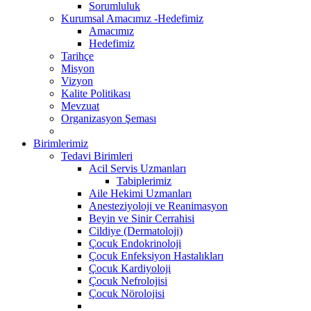
Sorumluluk
Kurumsal Amacımız -Hedefimiz
Amacımız
Hedefimiz
Tarihçe
Misyon
Vizyon
Kalite Politikası
Mevzuat
Organizasyon Şeması
Birimlerimiz
Tedavi Birimleri
Acil Servis Uzmanları
Tabiplerimiz
Aile Hekimi Uzmanları
Anesteziyoloji ve Reanimasyon
Beyin ve Sinir Cerrahisi
Cildiye (Dermatoloji)
Çocuk Endokrinoloji
Çocuk Enfeksiyon Hastalıkları
Çocuk Kardiyoloji
Çocuk Nefrolojisi
Çocuk Nörolojisi