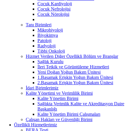
Çocuk Kardiyoloji
Çocuk Nefrolojisi
Çocuk Nörolojisi
Tanı Birimleri
Mikrobiyoloji
Biyokimya
Patoloji
Radyoloji
Tıbbi Onkoloji
Hizmet Verilen Diğer Özellikli Bölüm ve Branşlar
Sağlık Kurulu
İleri Tetkik ve Görüntüleme Hizmetleri
Yeni Doğan Yoğun Bakım Ünitesi
1.Basamak Erişkin Yoğun Bakım Ünitesi
2.Basamak Erişkin Yoğun Bakım Ünitesi
İdari Birimlerimiz
Kalite Yönetimi ve Verimlilik Birimi
Kalite Yönetim Birimi
Sağlıkta Verimlik Kalite ve Akreditasyon Daire
Başkanlığı
Kalite Yönetim Birimi Çalışmaları
Çalışan Hakları ve Güvenliği Birimi
Özellikli Hizmetlerimiz
BERA Testi