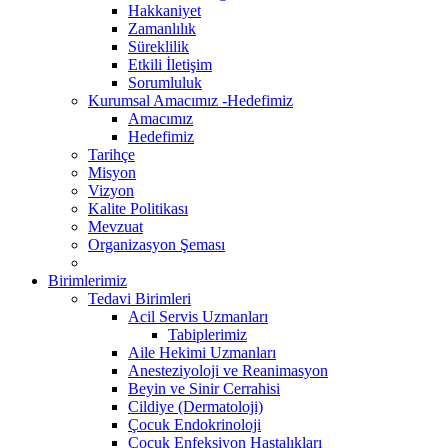
Hakkaniyet
Zamanlılık
Süreklilik
Etkili İletişim
Sorumluluk
Kurumsal Amacımız -Hedefimiz
Amacımız
Hedefimiz
Tarihçe
Misyon
Vizyon
Kalite Politikası
Mevzuat
Organizasyon Şeması
Birimlerimiz
Tedavi Birimleri
Acil Servis Uzmanları
Tabiplerimiz
Aile Hekimi Uzmanları
Anesteziyoloji ve Reanimasyon
Beyin ve Sinir Cerrahisi
Cildiye (Dermatoloji)
Çocuk Endokrinoloji
Çocuk Enfeksiyon Hastalıkları