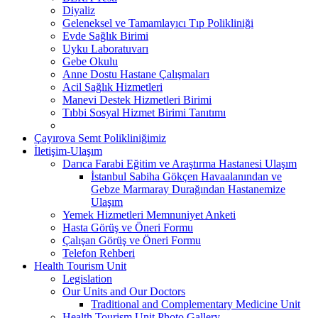
Diyaliz
Geleneksel ve Tamamlayıcı Tıp Polikliniği
Evde Sağlık Birimi
Uyku Laboratuvarı
Gebe Okulu
Anne Dostu Hastane Çalışmaları
Acil Sağlık Hizmetleri
Manevi Destek Hizmetleri Birimi
Tıbbi Sosyal Hizmet Birimi Tanıtımı
Çayırova Semt Polikliniğimiz
İletişim-Ulaşım
Darıca Farabi Eğitim ve Araştırma Hastanesi Ulaşım
İstanbul Sabiha Gökçen Havaalanından ve
Gebze Marmaray Durağından Hastanemize
Ulaşım
Yemek Hizmetleri Memnuniyet Anketi
Hasta Görüş ve Öneri Formu
Çalışan Görüş ve Öneri Formu
Telefon Rehberi
Health Tourism Unit
Legislation
Our Units and Our Doctors
Traditional and Complementary Medicine Unit
Health Tourism Unit Photo Gallery