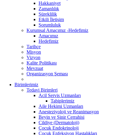
Hakkaniyet
Zamanlılık
Süreklilik
Etkili İletişim
Sorumluluk
Kurumsal Amacımız -Hedefimiz
Amacımız
Hedefimiz
Tarihçe
Misyon
Vizyon
Kalite Politikası
Mevzuat
Organizasyon Şeması
Birimlerimiz
Tedavi Birimleri
Acil Servis Uzmanları
Tabiplerimiz
Aile Hekimi Uzmanları
Anesteziyoloji ve Reanimasyon
Beyin ve Sinir Cerrahisi
Cildiye (Dermatoloji)
Çocuk Endokrinoloji
Çocuk Enfeksiyon Hastalıkları