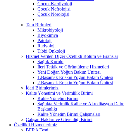
Çocuk Kardiyoloji
Çocuk Nefrolojisi
Çocuk Nörolojisi
Tanı Birimleri
Mikrobiyoloji
Biyokimya
Patoloji
Radyoloji
Tıbbi Onkoloji
Hizmet Verilen Diğer Özellikli Bölüm ve Branşlar
Sağlık Kurulu
İleri Tetkik ve Görüntüleme Hizmetleri
Yeni Doğan Yoğun Bakım Ünitesi
1.Basamak Erişkin Yoğun Bakım Ünitesi
2.Basamak Erişkin Yoğun Bakım Ünitesi
İdari Birimlerimiz
Kalite Yönetimi ve Verimlilik Birimi
Kalite Yönetim Birimi
Sağlıkta Verimlik Kalite ve Akreditasyon Daire
Başkanlığı
Kalite Yönetim Birimi Çalışmaları
Çalışan Hakları ve Güvenliği Birimi
Özellikli Hizmetlerimiz
BERA Testi