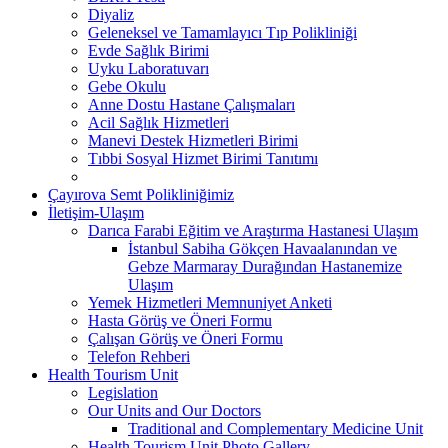
Diyaliz
Geleneksel ve Tamamlayıcı Tıp Polikliniği
Evde Sağlık Birimi
Uyku Laboratuvarı
Gebe Okulu
Anne Dostu Hastane Çalışmaları
Acil Sağlık Hizmetleri
Manevi Destek Hizmetleri Birimi
Tıbbi Sosyal Hizmet Birimi Tanıtımı
Çayırova Semt Polikliniğimiz
İletişim-Ulaşım
Darıca Farabi Eğitim ve Araştırma Hastanesi Ulaşım
İstanbul Sabiha Gökçen Havaalanından ve
Gebze Marmaray Durağından Hastanemize
Ulaşım
Yemek Hizmetleri Memnuniyet Anketi
Hasta Görüş ve Öneri Formu
Çalışan Görüş ve Öneri Formu
Telefon Rehberi
Health Tourism Unit
Legislation
Our Units and Our Doctors
Traditional and Complementary Medicine Unit
Health Tourism Unit Photo Gallery