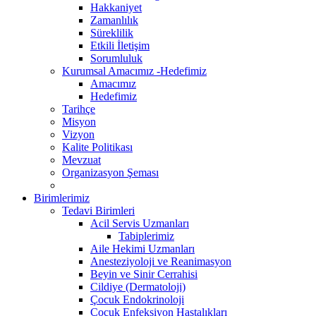
Hakkaniyet
Zamanlılık
Süreklilik
Etkili İletişim
Sorumluluk
Kurumsal Amacımız -Hedefimiz
Amacımız
Hedefimiz
Tarihçe
Misyon
Vizyon
Kalite Politikası
Mevzuat
Organizasyon Şeması
Birimlerimiz
Tedavi Birimleri
Acil Servis Uzmanları
Tabiplerimiz
Aile Hekimi Uzmanları
Anesteziyoloji ve Reanimasyon
Beyin ve Sinir Cerrahisi
Cildiye (Dermatoloji)
Çocuk Endokrinoloji
Çocuk Enfeksiyon Hastalıkları