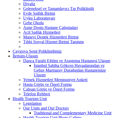
Diyaliz
Geleneksel ve Tamamlayıcı Tıp Polikliniği
Evde Sağlık Birimi
Uyku Laboratuvarı
Gebe Okulu
Anne Dostu Hastane Çalışmaları
Acil Sağlık Hizmetleri
Manevi Destek Hizmetleri Birimi
Tıbbi Sosyal Hizmet Birimi Tanıtımı
Çayırova Semt Polikliniğimiz
İletişim-Ulaşım
Darıca Farabi Eğitim ve Araştırma Hastanesi Ulaşım
İstanbul Sabiha Gökçen Havaalanından ve
Gebze Marmaray Durağından Hastanemize
Ulaşım
Yemek Hizmetleri Memnuniyet Anketi
Hasta Görüş ve Öneri Formu
Çalışan Görüş ve Öneri Formu
Telefon Rehberi
Health Tourism Unit
Legislation
Our Units and Our Doctors
Traditional and Complementary Medicine Unit
Health Tourism Unit Photo Gallery