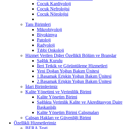
Çocuk Kardiyoloji
Çocuk Nefrolojisi
Çocuk Nörolojisi
Tanı Birimleri
Mikrobiyoloji
Biyokimya
Patoloji
Radyoloji
Tıbbi Onkoloji
Hizmet Verilen Diğer Özellikli Bölüm ve Branşlar
Sağlık Kurulu
İleri Tetkik ve Görüntüleme Hizmetleri
Yeni Doğan Yoğun Bakım Ünitesi
1.Basamak Erişkin Yoğun Bakım Ünitesi
2.Basamak Erişkin Yoğun Bakım Ünitesi
İdari Birimlerimiz
Kalite Yönetimi ve Verimlilik Birimi
Kalite Yönetim Birimi
Sağlıkta Verimlik Kalite ve Akreditasyon Daire
Başkanlığı
Kalite Yönetim Birimi Çalışmaları
Çalışan Hakları ve Güvenliği Birimi
Özellikli Hizmetlerimiz
BERA Testi