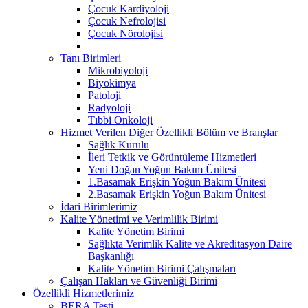
Çocuk Kardiyoloji
Çocuk Nefrolojisi
Çocuk Nörolojisi
Tanı Birimleri
Mikrobiyoloji
Biyokimya
Patoloji
Radyoloji
Tıbbi Onkoloji
Hizmet Verilen Diğer Özellikli Bölüm ve Branşlar
Sağlık Kurulu
İleri Tetkik ve Görüntüleme Hizmetleri
Yeni Doğan Yoğun Bakım Ünitesi
1.Basamak Erişkin Yoğun Bakım Ünitesi
2.Basamak Erişkin Yoğun Bakım Ünitesi
İdari Birimlerimiz
Kalite Yönetimi ve Verimlilik Birimi
Kalite Yönetim Birimi
Sağlıkta Verimlik Kalite ve Akreditasyon Daire
Başkanlığı
Kalite Yönetim Birimi Çalışmaları
Çalışan Hakları ve Güvenliği Birimi
Özellikli Hizmetlerimiz
BERA Testi