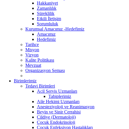
Hakkaniyet
Zamanlılık
Süreklilik
Etkili İletişim
Sorumluluk
Kurumsal Amacımız -Hedefimiz
Amacımız
Hedefimiz
Tarihçe
Misyon
Vizyon
Kalite Politikası
Mevzuat
Organizasyon Şeması
Birimlerimiz
Tedavi Birimleri
Acil Servis Uzmanları
Tabiplerimiz
Aile Hekimi Uzmanları
Anesteziyoloji ve Reanimasyon
Beyin ve Sinir Cerrahisi
Cildiye (Dermatoloji)
Çocuk Endokrinoloji
Çocuk Enfeksiyon Hastalıkları