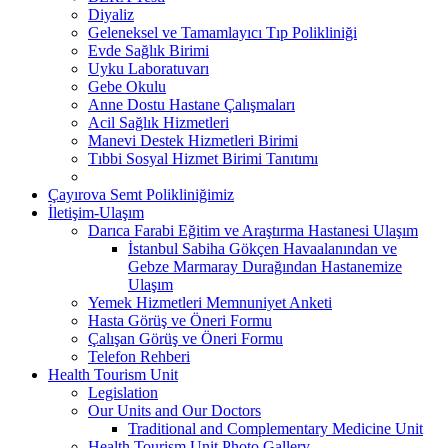
Diyaliz
Geleneksel ve Tamamlayıcı Tıp Polikliniği
Evde Sağlık Birimi
Uyku Laboratuvarı
Gebe Okulu
Anne Dostu Hastane Çalışmaları
Acil Sağlık Hizmetleri
Manevi Destek Hizmetleri Birimi
Tıbbi Sosyal Hizmet Birimi Tanıtımı
Çayırova Semt Polikliniğimiz
İletişim-Ulaşım
Darıca Farabi Eğitim ve Araştırma Hastanesi Ulaşım
İstanbul Sabiha Gökçen Havaalanından ve
Gebze Marmaray Durağından Hastanemize
Ulaşım
Yemek Hizmetleri Memnuniyet Anketi
Hasta Görüş ve Öneri Formu
Çalışan Görüş ve Öneri Formu
Telefon Rehberi
Health Tourism Unit
Legislation
Our Units and Our Doctors
Traditional and Complementary Medicine Unit
Health Tourism Unit Photo Gallery