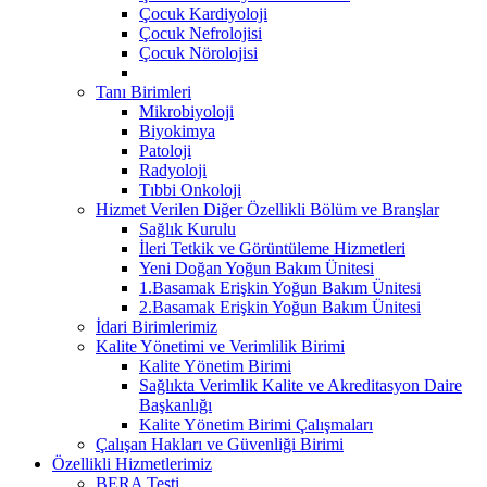
Çocuk Kardiyoloji
Çocuk Nefrolojisi
Çocuk Nörolojisi
Tanı Birimleri
Mikrobiyoloji
Biyokimya
Patoloji
Radyoloji
Tıbbi Onkoloji
Hizmet Verilen Diğer Özellikli Bölüm ve Branşlar
Sağlık Kurulu
İleri Tetkik ve Görüntüleme Hizmetleri
Yeni Doğan Yoğun Bakım Ünitesi
1.Basamak Erişkin Yoğun Bakım Ünitesi
2.Basamak Erişkin Yoğun Bakım Ünitesi
İdari Birimlerimiz
Kalite Yönetimi ve Verimlilik Birimi
Kalite Yönetim Birimi
Sağlıkta Verimlik Kalite ve Akreditasyon Daire
Başkanlığı
Kalite Yönetim Birimi Çalışmaları
Çalışan Hakları ve Güvenliği Birimi
Özellikli Hizmetlerimiz
BERA Testi