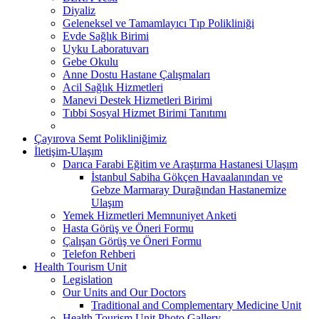
Diyaliz
Geleneksel ve Tamamlayıcı Tıp Polikliniği
Evde Sağlık Birimi
Uyku Laboratuvarı
Gebe Okulu
Anne Dostu Hastane Çalışmaları
Acil Sağlık Hizmetleri
Manevi Destek Hizmetleri Birimi
Tıbbi Sosyal Hizmet Birimi Tanıtımı
Çayırova Semt Polikliniğimiz
İletişim-Ulaşım
Darıca Farabi Eğitim ve Araştırma Hastanesi Ulaşım
İstanbul Sabiha Gökçen Havaalanından ve
Gebze Marmaray Durağından Hastanemize
Ulaşım
Yemek Hizmetleri Memnuniyet Anketi
Hasta Görüş ve Öneri Formu
Çalışan Görüş ve Öneri Formu
Telefon Rehberi
Health Tourism Unit
Legislation
Our Units and Our Doctors
Traditional and Complementary Medicine Unit
Health Tourism Unit Photo Gallery