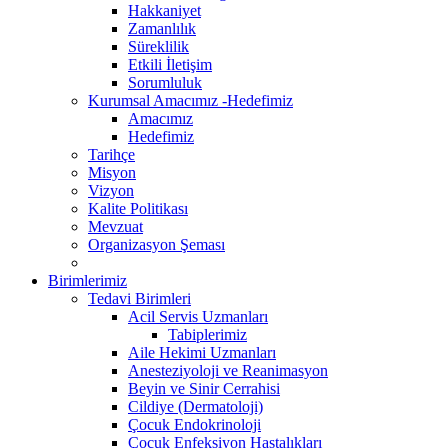
Hakkaniyet
Zamanlılık
Süreklilik
Etkili İletişim
Sorumluluk
Kurumsal Amacımız -Hedefimiz
Amacımız
Hedefimiz
Tarihçe
Misyon
Vizyon
Kalite Politikası
Mevzuat
Organizasyon Şeması
Birimlerimiz
Tedavi Birimleri
Acil Servis Uzmanları
Tabiplerimiz
Aile Hekimi Uzmanları
Anesteziyoloji ve Reanimasyon
Beyin ve Sinir Cerrahisi
Cildiye (Dermatoloji)
Çocuk Endokrinoloji
Çocuk Enfeksiyon Hastalıkları