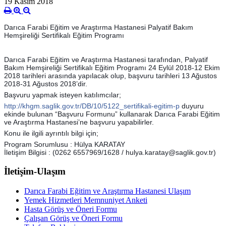
19 Kasım 2018
Darıca Farabi Eğitim ve Araştırma Hastanesi Palyatif Bakım
Hemşireliği Sertifikalı Eğitim Programı
Darıca Farabi Eğitim ve Araştırma Hastanesi tarafından, Palyatif
Bakım Hemşireliği Sertifikalı Eğitim Programı 24 Eylül 2018-12 Ekim
2018 tarihleri arasında yapılacak olup, başvuru tarihleri 13 Ağustos
2018-31 Ağustos 2018’dir.
Başvuru yapmak isteyen katılımcılar;
http://khgm.saglik.gov.tr/DB/10/5122_sertifikali-egitim-p
duyuru
ekinde bulunan “Başvuru Formunu” kullanarak Darıca Farabi Eğitim
ve Araştırma Hastanesi’ne başvuru yapabilirler.
Konu ile ilgili ayrıntılı bilgi için;
Program Sorumlusu : Hülya KARATAY
İletişim Bilgisi : (0262 6557969/1628 / hulya.karatay@saglik.gov.tr)
İletişim-Ulaşım
Darıca Farabi Eğitim ve Araştırma Hastanesi Ulaşım
Yemek Hizmetleri Memnuniyet Anketi
Hasta Görüş ve Öneri Formu
Çalışan Görüş ve Öneri Formu