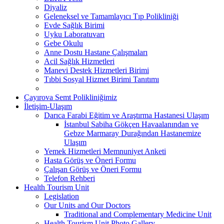
Diyaliz
Geleneksel ve Tamamlayıcı Tıp Polikliniği
Evde Sağlık Birimi
Uyku Laboratuvarı
Gebe Okulu
Anne Dostu Hastane Çalışmaları
Acil Sağlık Hizmetleri
Manevi Destek Hizmetleri Birimi
Tıbbi Sosyal Hizmet Birimi Tanıtımı
Çayırova Semt Polikliniğimiz
İletişim-Ulaşım
Darıca Farabi Eğitim ve Araştırma Hastanesi Ulaşım
İstanbul Sabiha Gökçen Havaalanından ve
Gebze Marmaray Durağından Hastanemize
Ulaşım
Yemek Hizmetleri Memnuniyet Anketi
Hasta Görüş ve Öneri Formu
Çalışan Görüş ve Öneri Formu
Telefon Rehberi
Health Tourism Unit
Legislation
Our Units and Our Doctors
Traditional and Complementary Medicine Unit
Health Tourism Unit Photo Gallery