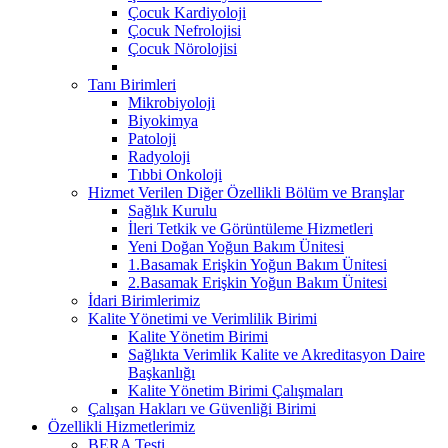
Çocuk Kardiyoloji
Çocuk Nefrolojisi
Çocuk Nörolojisi
Tanı Birimleri
Mikrobiyoloji
Biyokimya
Patoloji
Radyoloji
Tıbbi Onkoloji
Hizmet Verilen Diğer Özellikli Bölüm ve Branşlar
Sağlık Kurulu
İleri Tetkik ve Görüntüleme Hizmetleri
Yeni Doğan Yoğun Bakım Ünitesi
1.Basamak Erişkin Yoğun Bakım Ünitesi
2.Basamak Erişkin Yoğun Bakım Ünitesi
İdari Birimlerimiz
Kalite Yönetimi ve Verimlilik Birimi
Kalite Yönetim Birimi
Sağlıkta Verimlik Kalite ve Akreditasyon Daire
Başkanlığı
Kalite Yönetim Birimi Çalışmaları
Çalışan Hakları ve Güvenliği Birimi
Özellikli Hizmetlerimiz
BERA Testi