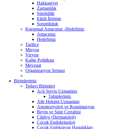
Hakkaniyet
Zamanlılık
Süreklilik
Etkili İletişim
Sorumluluk
Kurumsal Amacımız -Hedefimiz
Amacımız
Hedefimiz
Tarihçe
Misyon
Vizyon
Kalite Politikası
Mevzuat
Organizasyon Şeması
Birimlerimiz
Tedavi Birimleri
Acil Servis Uzmanları
Tabiplerimiz
Aile Hekimi Uzmanları
Anesteziyoloji ve Reanimasyon
Beyin ve Sinir Cerrahisi
Cildiye (Dermatoloji)
Çocuk Endokrinoloji
Çocuk Enfeksiyon Hastalıkları